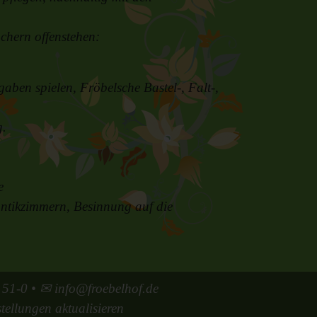
chern offenstehen:
ben spielen, Fröbelsche Bastel-, Falt-,
g.
e
antikzimmern, Besinnung auf die
 51-0
• ✉
info@froebelhof.de
tellungen aktualisieren