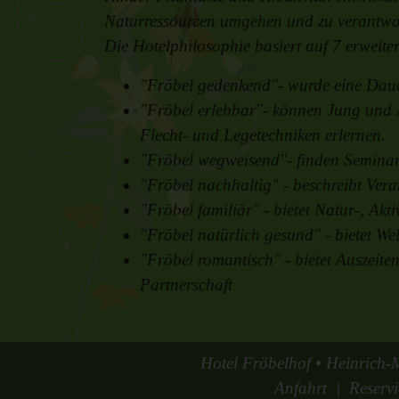
Naturressourcen umgehen und zu verantwo
Die Hotelphilosophie basiert auf 7 erweit
"Fröbel gedenkend"- wurde eine Daue
"Fröbel erlebbar"- können Jung und A
Flecht- und Legetechniken erlernen.
"Fröbel wegweisend"- finden Seminar
"Fröbel nachhaltig" - beschreibt Ver
"Fröbel familiär" - bietet Natur-, Ak
"Fröbel natürlich gesund" - bietet W
"Fröbel romantisch" - bietet Auszeit
Partnerschaft
Hotel Fröbelhof
• Heinrich-
Anfahrt
Reserv