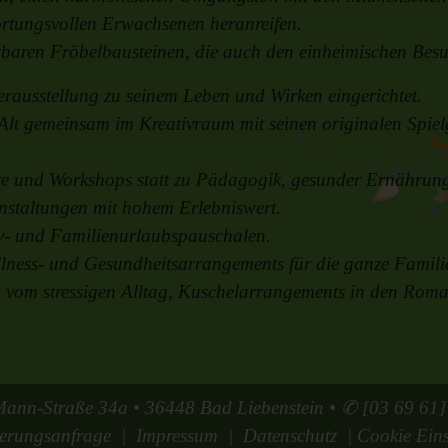
rtungsvollen Erwachsenen heranreifen.
erbaren Fröbelbausteinen, die auch den einheimischen Besu
rausstellung zu seinem Leben und Wirken eingerichtet.
lt gemeinsam im Kreativraum mit seinen originalen Spielga
e und Workshops statt zu Pädagogik, gesunder Ernährun
anstaltungen mit hohem Erlebniswert.
tiv- und Familienurlaubspauschalen.
ellness- und Gesundheitsarrangements für die ganze Famili
en vom stressigen Alltag, Kuschelarrangements in den Rom
Mann-Straße 34a • 36448 Bad Liebenstein • ✆
[03 69 61]
ierungsanfrage
Impressum
Datenschutz
Cookie Eins