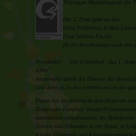
Thüringer Marketingpreis fü
Der 2. Preis geht an das:
Hotel Fröbelhof
, in Bad Lieben
Frau Silvana Faccin,
für ihr Hotelkonzept nach den
Projekttitel: Der Fröbelhof - das 1. Hot
leben"
Auserwählt durch die Historie des Hotels a
sind denn je, in das Leitbild und in das g
Damit hat die Inhaberin dem Hotel ein einz
Zielgruppe Familien/ Kinder/Fröbelinteress
harmonisch einzubeziehen. Im Mittelpunkt 
Spielen und Erkunden in der Natur, in Ein
Kinder Phantasie und Kreativität entwick