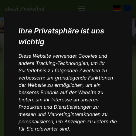
Hotel Fröbelhof
Ihre Privatsphäre ist uns
wichtig
Diese Website verwendet Cookies und
Voriges
Näch
andere Tracking-Technologien, um Ihr
Surferlebnis zu folgenden Zwecken zu
verbessern:
um grundlegende Funktionen
der Website zu ermöglichen
,
um ein
besseres Erlebnis auf der Website zu
bieten
,
um Ihr Interesse an unseren
"Dornröschen schlafe hundert
Produkten und Dienstleistungen zu
Jahr..."
messen und Marketinginteraktionen zu
personalisieren
,
um Anzeigen zu liefern die
Sie können sich sicher noch an das Märchen erinnern,
für Sie relevanter sind
.